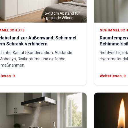
MMELSCHUTZ
SCHIMMELSC
labstand zur Außenwand: Schimmel
Raumtemperat
erm Schrank verhindern
Schimmelrisi
 hinter Kaltluft-Kondensation, Abstände
Richtwerte je 
Möbeltyp, Risikoräume und einfache
Hygrometer dab
nmaßnahmen.
rlesen →
Weiterlesen →