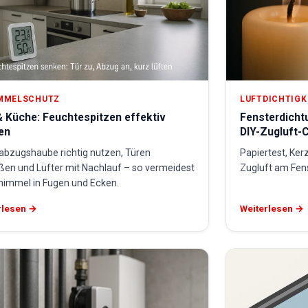
MMELSCHUTZ
LUFTDICHTIGK
 Küche: Feuchtespitzen effektiv
Fensterdicht
en
DIY-Zugluft-
abzugshaube richtig nutzen, Türen
Papiertest, Ker
eßen und Lüfter mit Nachlauf – so vermeidest
Zugluft am Fen
himmel in Fugen und Ecken.
rlesen →
Weiterlesen →