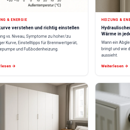
NG & ENERGIE
HEIZUNG & EN
urve verstehen und richtig einstellen
Hydraulische
Wärme in je
ung vs. Niveau, Symptome zu hoher/zu
Wann ein Abglei
ger Kurve, Einstelltipps für Brennwertgerät,
bringt und wie 
pumpe und Fußbodenheizung.
aussieht.
rlesen →
Weiterlesen →