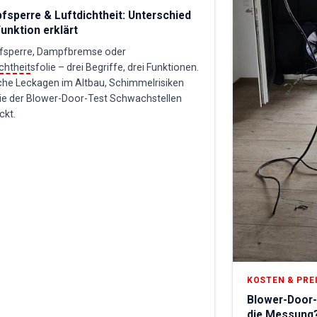
sperre & Luftdichtheit: Unterschied
unktion erklärt
sperre, Dampfbremse oder
chtheit
sfolie – drei Begriffe, drei Funktionen.
che Leckagen im Altbau, Schimmelrisiken
ie der Blower-Door-Test Schwachstellen
ckt.
KOSTEN & PRE
Blower-Door-
die Messung