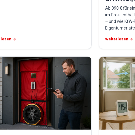
Ab 390 € für ei
im Preis enthal
– und wie KfW-
Eigentümer attr
rlesen →
Weiterlesen →