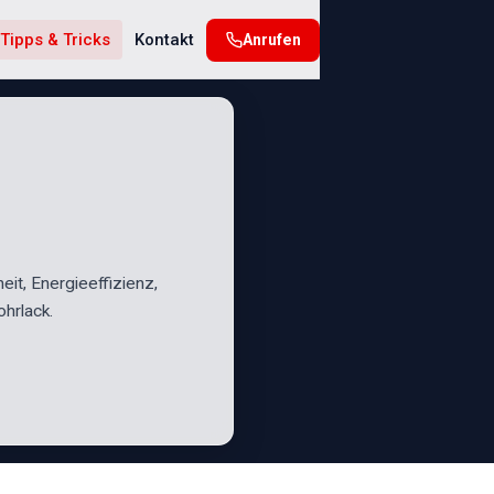
Tipps & Tricks
Kontakt
Anrufen
heit, Energieeffizienz,
hrlack.
N