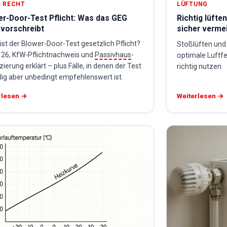
 RECHT
LÜFTUNG
er-Door-Test Pflicht: Was das GEG
Richtig lüfte
 vorschreibt
sicher verme
st der Blower-Door-Test gesetzlich Pflicht?
Stoßlüften und 
 26, KfW-Pflichtnachweis und
Passivhaus
-
optimale Luftf
izierung erklärt – plus Fälle, in denen der Test
richtig nutzen.
llig aber unbedingt empfehlenswert ist.
rlesen →
Weiterlesen →