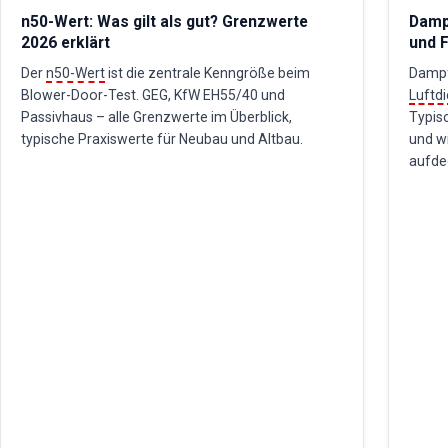
n50-Wert: Was gilt als gut? Grenzwerte
Dampf
2026 erklärt
und F
Der
n50-Wert
ist die zentrale Kenngröße beim
Dampf
Blower-Door-Test. GEG, KfW EH55/40 und
Luftdi
Passivhaus – alle Grenzwerte im Überblick,
Typis
typische Praxiswerte für Neubau und Altbau.
und w
aufde