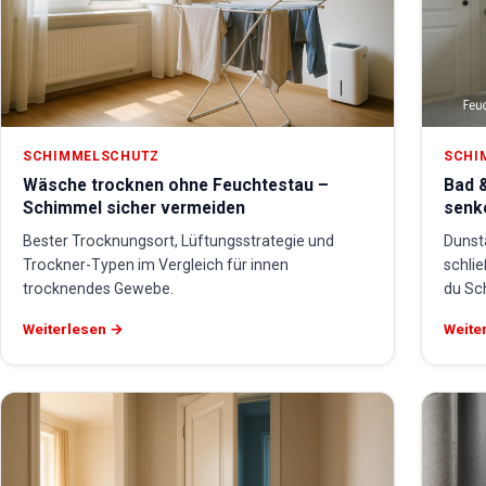
SCHIMMELSCHUTZ
SCHI
Wäsche trocknen ohne Feuchtestau –
Bad &
Schimmel sicher vermeiden
senk
Bester Trocknungsort, Lüftungsstrategie und
Dunst
Trockner-Typen im Vergleich für innen
schli
trocknendes Gewebe.
du Sc
Weiterlesen →
Weite