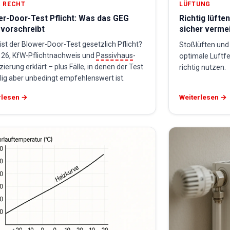
 RECHT
LÜFTUNG
er-Door-Test Pflicht: Was das GEG
Richtig lüfte
 vorschreibt
sicher verme
st der Blower-Door-Test gesetzlich Pflicht?
Stoßlüften und 
 26, KfW-Pflichtnachweis und
Passivhaus
-
optimale Luftf
izierung erklärt – plus Fälle, in denen der Test
richtig nutzen.
llig aber unbedingt empfehlenswert ist.
rlesen →
Weiterlesen →