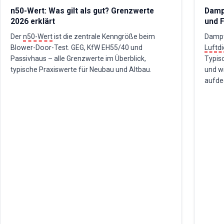
n50-Wert: Was gilt als gut? Grenzwerte
Dampf
2026 erklärt
und F
Der
n50-Wert
ist die zentrale Kenngröße beim
Dampf
Blower-Door-Test. GEG, KfW EH55/40 und
Luftdi
Passivhaus – alle Grenzwerte im Überblick,
Typis
typische Praxiswerte für Neubau und Altbau.
und w
aufde