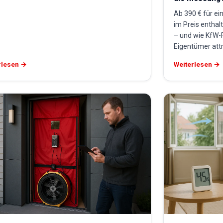
Ab 390 € für ei
im Preis enthal
– und wie KfW-
Eigentümer attr
rlesen →
Weiterlesen →