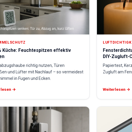
MMELSCHUTZ
LUFTDICHTIGK
 Küche: Feuchtespitzen effektiv
Fensterdicht
en
DIY-Zugluft-
abzugshaube richtig nutzen, Türen
Papiertest, Ker
eßen und Lüfter mit Nachlauf – so vermeidest
Zugluft am Fen
himmel in Fugen und Ecken.
rlesen →
Weiterlesen →