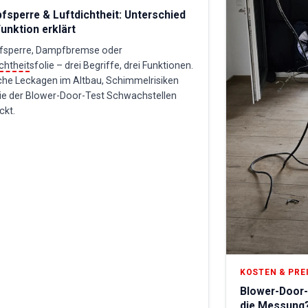
sperre & Luftdichtheit: Unterschied
unktion erklärt
sperre, Dampfbremse oder
chtheit
sfolie – drei Begriffe, drei Funktionen.
che Leckagen im Altbau, Schimmelrisiken
ie der Blower-Door-Test Schwachstellen
ckt.
KOSTEN & PRE
Blower-Door-
die Messung