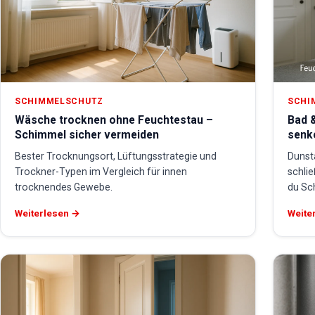
SCHIMMELSCHUTZ
SCHI
Wäsche trocknen ohne Feuchtestau –
Bad &
Schimmel sicher vermeiden
senk
Bester Trocknungsort, Lüftungsstrategie und
Dunst
Trockner-Typen im Vergleich für innen
schli
trocknendes Gewebe.
du Sc
Weiterlesen →
Weite