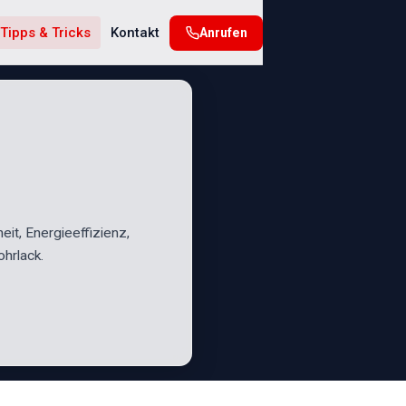
Tipps & Tricks
Kontakt
Anrufen
heit, Energieeffizienz,
hrlack.
N