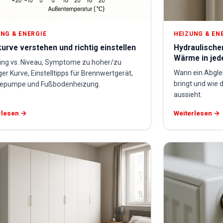
NG & ENERGIE
HEIZUNG & EN
urve verstehen und richtig einstellen
Hydraulische
Wärme in je
ung vs. Niveau, Symptome zu hoher/zu
Wann ein Abglei
ger Kurve, Einstelltipps für Brennwertgerät,
bringt und wie 
pumpe und Fußbodenheizung.
aussieht.
rlesen →
Weiterlesen →