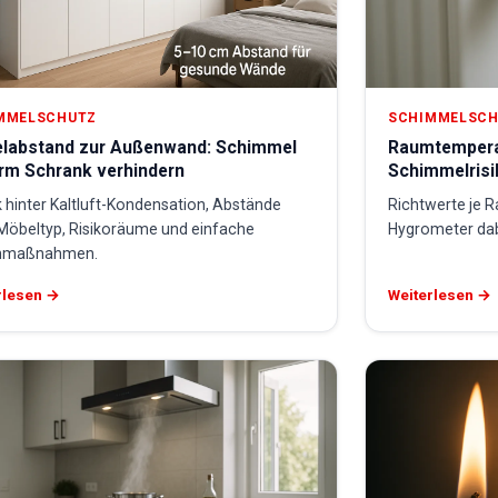
MMELSCHUTZ
SCHIMMELSC
labstand zur Außenwand: Schimmel
Raumtemperat
erm Schrank verhindern
Schimmelrisi
 hinter Kaltluft-Kondensation, Abstände
Richtwerte je 
Möbeltyp, Risikoräume und einfache
Hygrometer dab
nmaßnahmen.
rlesen →
Weiterlesen →