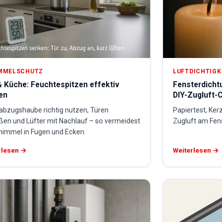
MMELSCHUTZ
LUFTDICHTIGK
 Küche: Feuchtespitzen effektiv
Fensterdicht
en
DIY-Zugluft-
abzugshaube richtig nutzen, Türen
Papiertest, Ker
eßen und Lüfter mit Nachlauf – so vermeidest
Zugluft am Fen
himmel in Fugen und Ecken.
rlesen →
Weiterlesen →