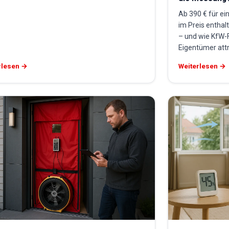
Ab 390 € für ei
im Preis enthal
– und wie KfW-
Eigentümer attr
rlesen →
Weiterlesen →