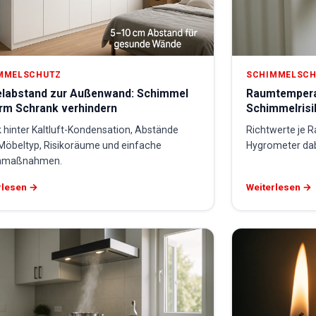
MMELSCHUTZ
SCHIMMELSC
labstand zur Außenwand: Schimmel
Raumtemperat
erm Schrank verhindern
Schimmelrisi
 hinter Kaltluft-Kondensation, Abstände
Richtwerte je 
Möbeltyp, Risikoräume und einfache
Hygrometer dab
nmaßnahmen.
rlesen →
Weiterlesen →