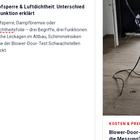
sperre & Luftdichtheit: Unterschied
unktion erklärt
sperre, Dampfbremse oder
chtheit
sfolie – drei Begriffe, drei Funktionen.
che Leckagen im Altbau, Schimmelrisiken
ie der Blower-Door-Test Schwachstellen
ckt.
KOSTEN & PRE
Blower-Door-
die Messung