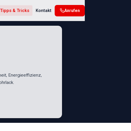
Tipps & Tricks
Kontakt
Anrufen
heit, Energieeffizienz,
hrlack.
N