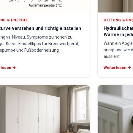
NG & ENERGIE
HEIZUNG & EN
urve verstehen und richtig einstellen
Hydraulische
Wärme in je
ung vs. Niveau, Symptome zu hoher/zu
Wann ein Abglei
ger Kurve, Einstelltipps für Brennwertgerät,
bringt und wie 
pumpe und Fußbodenheizung.
aussieht.
rlesen →
Weiterlesen →