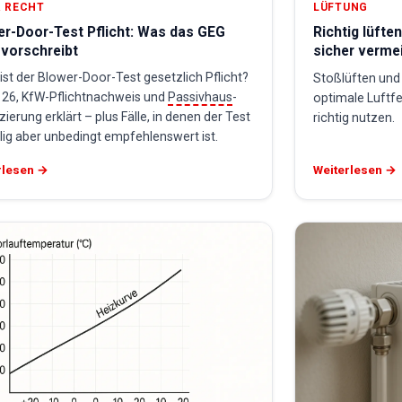
 RECHT
LÜFTUNG
er-Door-Test Pflicht: Was das GEG
Richtig lüfte
 vorschreibt
sicher verme
st der Blower-Door-Test gesetzlich Pflicht?
Stoßlüften und 
 26, KfW-Pflichtnachweis und
Passivhaus
-
optimale Luftf
izierung erklärt – plus Fälle, in denen der Test
richtig nutzen.
llig aber unbedingt empfehlenswert ist.
rlesen →
Weiterlesen →