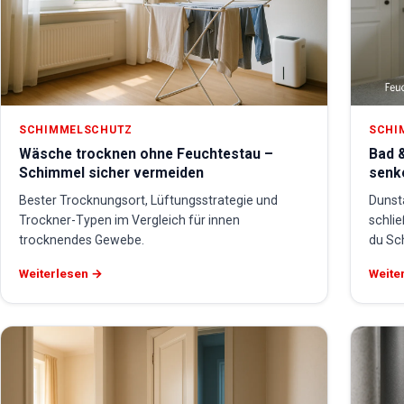
SCHIMMELSCHUTZ
SCHI
Wäsche trocknen ohne Feuchtestau –
Bad &
Schimmel sicher vermeiden
senk
Bester Trocknungsort, Lüftungsstrategie und
Dunst
Trockner-Typen im Vergleich für innen
schli
trocknendes Gewebe.
du Sc
Weiterlesen →
Weite