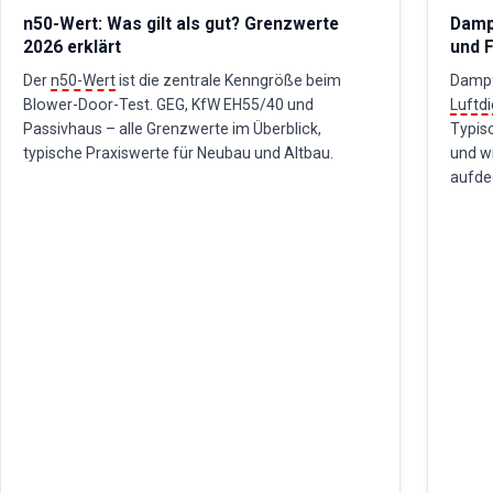
n50-Wert: Was gilt als gut? Grenzwerte
Dampf
2026 erklärt
und F
Der
n50-Wert
ist die zentrale Kenngröße beim
Dampf
Blower-Door-Test. GEG, KfW EH55/40 und
Luftdi
Passivhaus – alle Grenzwerte im Überblick,
Typis
typische Praxiswerte für Neubau und Altbau.
und w
aufde