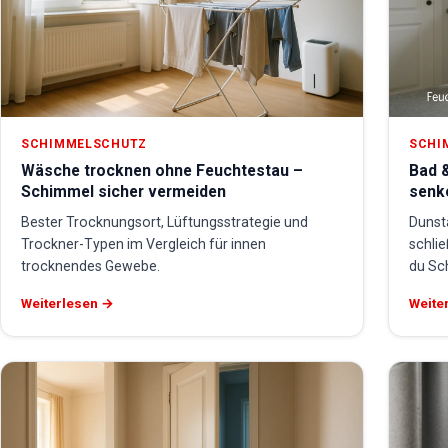
SCHIMMELSCHUTZ
SCHI
Wäsche trocknen ohne Feuchtestau –
Bad &
Schimmel sicher vermeiden
senk
Bester Trocknungsort, Lüftungsstrategie und
Dunst
Trockner-Typen im Vergleich für innen
schli
trocknendes Gewebe.
du Sc
Weiterlesen →
Weite