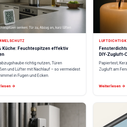
MMELSCHUTZ
LUFTDICHTIGK
 Küche: Feuchtespitzen effektiv
Fensterdicht
en
DIY-Zugluft-
abzugshaube richtig nutzen, Türen
Papiertest, Ker
eßen und Lüfter mit Nachlauf – so vermeidest
Zugluft am Fen
himmel in Fugen und Ecken.
rlesen →
Weiterlesen →