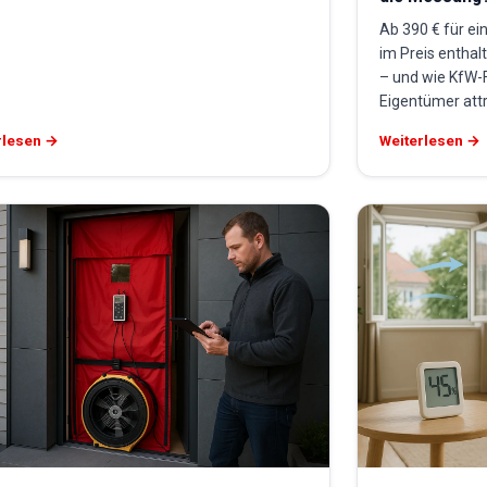
Ab 390 € für ei
im Preis enthal
– und wie KfW-
Eigentümer attr
rlesen →
Weiterlesen →