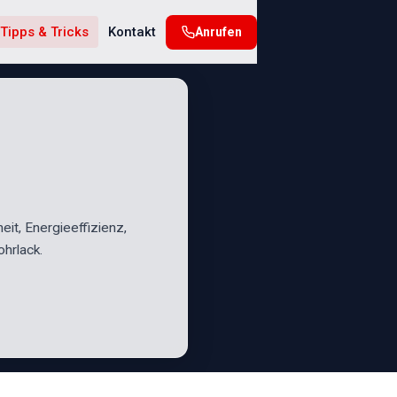
Tipps & Tricks
Kontakt
Anrufen
heit, Energieeffizienz,
hrlack.
N