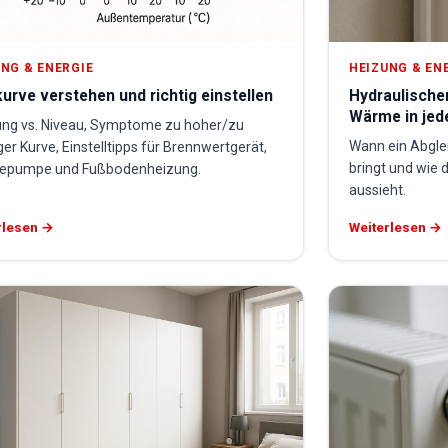
NG & ENERGIE
HEIZUNG & EN
urve verstehen und richtig einstellen
Hydraulische
Wärme in je
ung vs. Niveau, Symptome zu hoher/zu
Wann ein Abglei
ger Kurve, Einstelltipps für Brennwertgerät,
bringt und wie 
pumpe und Fußbodenheizung.
aussieht.
rlesen →
Weiterlesen →