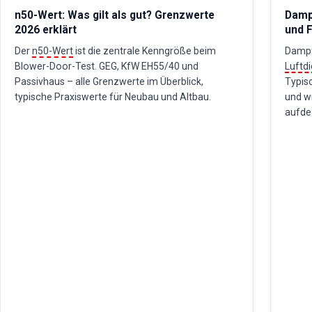
n50-Wert: Was gilt als gut? Grenzwerte
Dampf
2026 erklärt
und F
Der
n50-Wert
ist die zentrale Kenngröße beim
Dampf
Blower-Door-Test. GEG, KfW EH55/40 und
Luftdi
Passivhaus – alle Grenzwerte im Überblick,
Typis
typische Praxiswerte für Neubau und Altbau.
und w
aufde