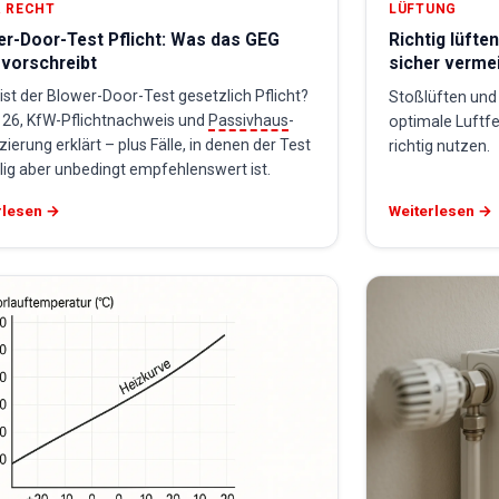
 RECHT
LÜFTUNG
er-Door-Test Pflicht: Was das GEG
Richtig lüfte
 vorschreibt
sicher verme
st der Blower-Door-Test gesetzlich Pflicht?
Stoßlüften und 
 26, KfW-Pflichtnachweis und
Passivhaus
-
optimale Luftf
izierung erklärt – plus Fälle, in denen der Test
richtig nutzen.
llig aber unbedingt empfehlenswert ist.
rlesen →
Weiterlesen →