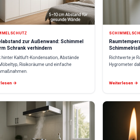
MMELSCHUTZ
SCHIMMELSC
labstand zur Außenwand: Schimmel
Raumtemperat
erm Schrank verhindern
Schimmelrisi
 hinter Kaltluft-Kondensation, Abstände
Richtwerte je 
Möbeltyp, Risikoräume und einfache
Hygrometer dab
nmaßnahmen.
rlesen →
Weiterlesen →