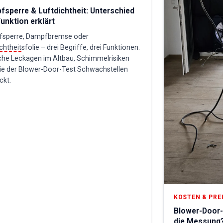
sperre & Luftdichtheit: Unterschied
unktion erklärt
sperre, Dampfbremse oder
chtheit
sfolie – drei Begriffe, drei Funktionen.
che Leckagen im Altbau, Schimmelrisiken
ie der Blower-Door-Test Schwachstellen
ckt.
KOSTEN & PRE
Blower-Door-
die Messung