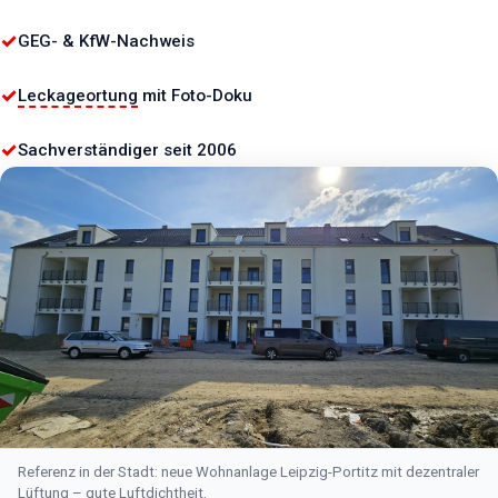
✓
GEG- & KfW-Nachweis
✓
Leckageortung
mit Foto-Doku
✓
Sachverständiger seit 2006
Referenz in der Stadt: neue Wohnanlage Leipzig-Portitz mit dezentraler
Lüftung – gute
Luftdichtheit
.