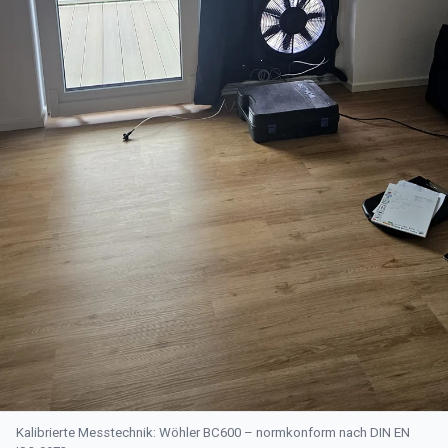
Kalibrierte Messtechnik: Wöhler BC600 – normkonform nach DIN EN