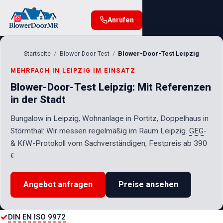
Anrufen
Startseite
Blower-Door-Test
Blower-Door-Test Leipzig
MEHRFACH IN LEIPZIG IM EINSATZ
Blower-Door-Test Leipzig: Mit Referenzen
in der Stadt
Bungalow in Leipzig, Wohnanlage in Portitz, Doppelhaus in
Störmthal: Wir messen regelmäßig im Raum Leipzig.
GEG
-
& KfW-Protokoll vom Sachverständigen, Festpreis ab 390
€.
Angebot anfragen
Preise ansehen
✓
DIN EN ISO 9972