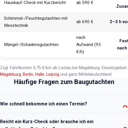
Hauskauf-Check mit Kurzbericht
ab 590 €
Zusa
Schimmel-/Feuchtegutachten mit
ab 690 €
2–3 h vor
Messtechnik
nach
Fes
Mängel-/Schadensgutachten
Aufwand (95
nach
€/h)
Zzgl. Fahrtkosten 0,75 €/km ab Lostau bei Magdeburg. Einsatzgebiet:
Magdeburg
,
Berlin
,
Halle
,
Leipzig
und ganz Mitteldeutschland.
Häufige Fragen zum Baugutachten
Wie schnell bekomme ich einen Termin?
Hauskauf-Checks priorisieren wir, weil Kaufentscheidungen selten
Reicht ein Kurz-Check oder brauche ich ein
warten können – meist innerhalb von 3–5 Werktagen. Rufen Sie bei