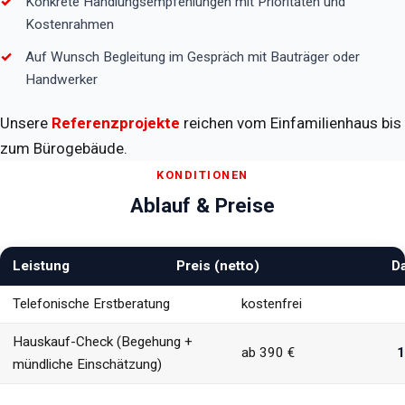
Konkrete Handlungsempfehlungen mit Prioritäten und
Kostenrahmen
Auf Wunsch Begleitung im Gespräch mit Bauträger oder
Handwerker
Unsere
Referenzprojekte
reichen vom Einfamilienhaus bis
zum Bürogebäude.
KONDITIONEN
Ablauf & Preise
Leistung
Preis (netto)
D
Telefonische Erstberatung
kostenfrei
Hauskauf-Check (Begehung +
ab 390 €
1
mündliche Einschätzung)