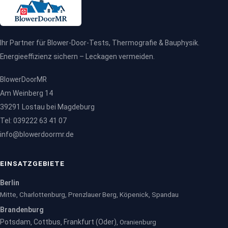
Fachbetrieb berechnet die Heizlast und stellt die Kurve auf Basis
realer Messwerte ein.
Ihr Partner für Blower-Door-Tests, Thermografie & Bauphysik.
Energieeffizienz sichern – Leckagen vermeiden.
BlowerDoorMR
Am Weinberg 14
39291 Lostau bei Magdeburg
Tel: 039222 63 41 07
info@blowerdoormr.de
EINSATZGEBIETE
Berlin
Mitte, Charlottenburg, Prenzlauer Berg, Köpenick, Spandau
Brandenburg
Potsdam
Cottbus
Frankfurt (Oder)
,
,
, Oranienburg