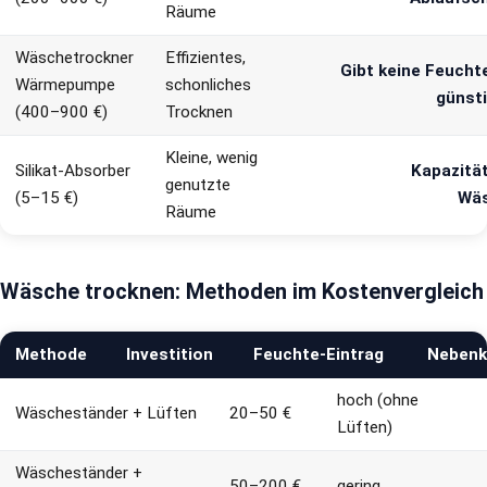
Räume
Wäschetrockner
Effizientes,
Gibt keine Feucht
Wärmepumpe
schonliches
günsti
(400–900 €)
Trocknen
Kleine, wenig
Silikat-Absorber
Kapazität
genutzte
(5–15 €)
Wäs
Räume
Wäsche trocknen: Methoden im Kostenvergleich
Methode
Investition
Feuchte-Eintrag
Nebenk
hoch (ohne
Wäscheständer + Lüften
20–50 €
Lüften)
Wäscheständer +
50–200 €
gering