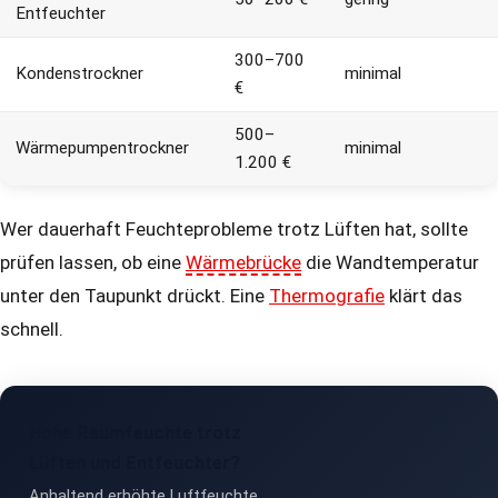
Entfeuchter
300–700
Kondenstrockner
minimal
€
500–
Wärmepumpentrockner
minimal
1.200 €
Wer dauerhaft Feuchteprobleme trotz Lüften hat, sollte
prüfen lassen, ob eine
Wärmebrücke
die Wandtemperatur
unter den Taupunkt drückt. Eine
Thermografie
klärt das
schnell.
Hohe Raumfeuchte trotz
Lüften und Entfeuchter?
Anhaltend erhöhte Luftfeuchte