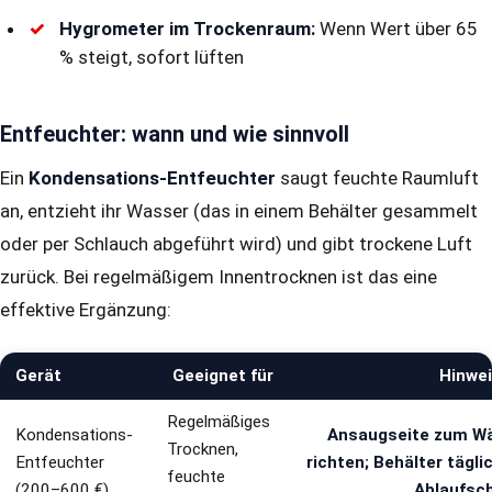
Hygrometer im Trockenraum:
Wenn Wert über 65
% steigt, sofort lüften
Entfeuchter: wann und wie sinnvoll
Ein
Kondensations-Entfeuchter
saugt feuchte Raumluft
an, entzieht ihr Wasser (das in einem Behälter gesammelt
oder per Schlauch abgeführt wird) und gibt trockene Luft
zurück. Bei regelmäßigem Innentrocknen ist das eine
effektive Ergänzung:
Gerät
Geeignet für
Hinwe
Regelmäßiges
Kondensations-
Ansaugseite zum W
Trocknen,
Entfeuchter
richten; Behälter tägli
feuchte
(200–600 €)
Ablaufsc