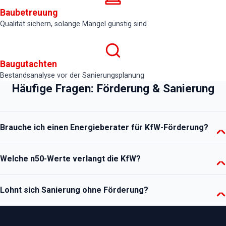
Baubetreuung
Qualität sichern, solange Mängel günstig sind
Baugutachten
Bestandsanalyse vor der Sanierungsplanung
Häufige Fragen: Förderung & Sanierung
Brauche ich einen Energieberater für KfW-Förderung?
Ja – Effizienzhaus-Förderungen laufen zwingend über einen
Welche n50-Werte verlangt die KfW?
gelisteten Energieeffizienz-Experten (EEE). Er stellt den Antrag vor
Baubeginn und die Bestätigung nach Durchführung – mit unserem
Faustregel: EH 55 ≤ 1,5 h⁻¹, EH 40 ≤ 1,0 h⁻¹ empfohlen, EH 40 Plus
Blower-Door-Protokoll als Anlage.
Lohnt sich Sanierung ohne Förderung?
≤ 0,6 h⁻¹. Maßgeblich sind die technischen Mindestanforderungen
des jeweiligen Programms – Details im KfW-Ratgeber.
Oft ja: Rohrdämmung, Heizungsoptimierung und Luftdichtheits-
Nachbesserungen amortisieren sich auch ungefördert in wenigen