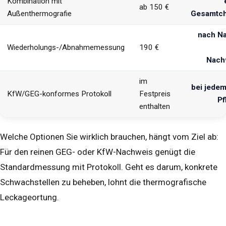
Kombination mit
ab 150 €
Außenthermografie
Gesamtch
nach N
Wiederholungs-/Abnahmemessung
190 €
Nach
im
bei jedem
KfW/GEG-konformes Protokoll
Festpreis
Pf
enthalten
Welche Optionen Sie wirklich brauchen, hängt vom Ziel ab:
Für den reinen GEG- oder KfW-Nachweis genügt die
Standardmessung mit Protokoll. Geht es darum, konkrete
Schwachstellen zu beheben, lohnt die thermografische
Leckageortung.