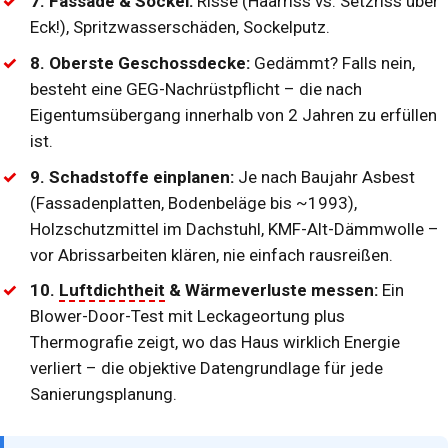
7. Fassade & Sockel:
Risse (Haarriss vs. Setzriss über
Eck!), Spritzwasserschäden, Sockelputz.
8. Oberste Geschossdecke:
Gedämmt? Falls nein,
besteht eine
GEG-Nachrüstpflicht
– die nach
Eigentumsübergang innerhalb von 2 Jahren zu erfüllen
ist.
9. Schadstoffe einplanen:
Je nach Baujahr Asbest
(Fassadenplatten, Bodenbeläge bis ~1993),
Holzschutzmittel im Dachstuhl, KMF-Alt-Dämmwolle –
vor Abrissarbeiten klären, nie einfach rausreißen.
10.
Luftdichtheit
& Wärmeverluste messen:
Ein
Blower-Door-Test mit Leckageortung
plus
Thermografie
zeigt, wo das Haus wirklich Energie
verliert – die objektive Datengrundlage für jede
Sanierungsplanung.