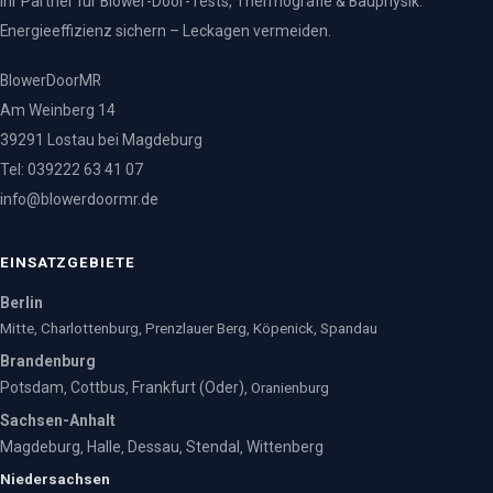
Ihr Partner für Blower-Door-Tests, Thermografie & Bauphysik.
Energieeffizienz sichern – Leckagen vermeiden.
BlowerDoorMR
Am Weinberg 14
39291 Lostau bei Magdeburg
Tel: 039222 63 41 07
info@blowerdoormr.de
EINSATZGEBIETE
Berlin
Mitte, Charlottenburg, Prenzlauer Berg, Köpenick, Spandau
Brandenburg
Potsdam
Cottbus
Frankfurt (Oder)
,
,
, Oranienburg
Sachsen-Anhalt
Magdeburg
Halle
Dessau
Stendal
Wittenberg
,
,
,
,
Niedersachsen